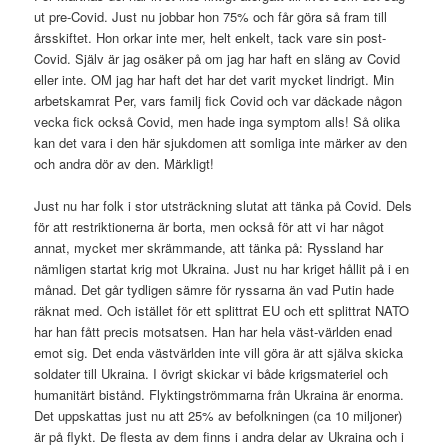
ut pre-Covid. Just nu jobbar hon 75% och får göra så fram till
årsskiftet. Hon orkar inte mer, helt enkelt, tack vare sin post-
Covid. Själv är jag osäker på om jag har haft en släng av Covid
eller inte. OM jag har haft det har det varit mycket lindrigt. Min
arbetskamrat Per, vars familj fick Covid och var däckade någon
vecka fick också Covid, men hade inga symptom alls! Så olika
kan det vara i den här sjukdomen att somliga inte märker av den
och andra dör av den. Märkligt!
Just nu har folk i stor utsträckning slutat att tänka på Covid. Dels
för att restriktionerna är borta, men också för att vi har något
annat, mycket mer skrämmande, att tänka på: Ryssland har
nämligen startat krig mot Ukraina. Just nu har kriget hållit på i en
månad. Det går tydligen sämre för ryssarna än vad Putin hade
räknat med. Och istället för ett splittrat EU och ett splittrat NATO
har han fått precis motsatsen. Han har hela väst-världen enad
emot sig. Det enda västvärlden inte vill göra är att själva skicka
soldater till Ukraina. I övrigt skickar vi både krigsmateriel och
humanitärt bistånd. Flyktingströmmarna från Ukraina är enorma.
Det uppskattas just nu att 25% av befolkningen (ca 10 miljoner)
är på flykt. De flesta av dem finns i andra delar av Ukraina och i