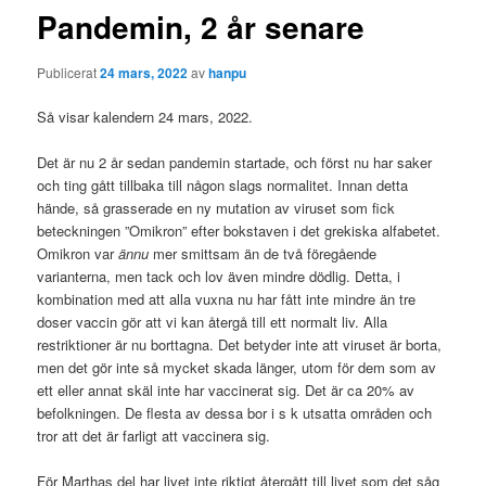
Pandemin, 2 år senare
Publicerat
24 mars, 2022
av
hanpu
Så visar kalendern 24 mars, 2022.
Det är nu 2 år sedan pandemin startade, och först nu har saker
och ting gått tillbaka till någon slags normalitet. Innan detta
hände, så grasserade en ny mutation av viruset som fick
beteckningen ”Omikron” efter bokstaven i det grekiska alfabetet.
Omikron var
ännu
mer smittsam än de två föregående
varianterna, men tack och lov även mindre dödlig. Detta, i
kombination med att alla vuxna nu har fått inte mindre än tre
doser vaccin gör att vi kan återgå till ett normalt liv. Alla
restriktioner är nu borttagna. Det betyder inte att viruset är borta,
men det gör inte så mycket skada länger, utom för dem som av
ett eller annat skäl inte har vaccinerat sig. Det är ca 20% av
befolkningen. De flesta av dessa bor i s k utsatta områden och
tror att det är farligt att vaccinera sig.
För Marthas del har livet inte riktigt återgått till livet som det såg