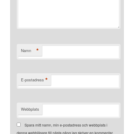
*
Namn
*
E-postadress
Webbplats
Spara mitt namn, min e-postadress och webbplats i
denna webbläsare till nästa gång jag skriver en kommentar.