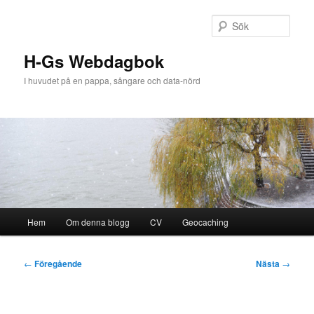
Hoppa
till
Sök
primärt
innehåll
H-Gs Webdagbok
I huvudet på en pappa, sångare och data-nörd
Huvudmeny
Hem
Om denna blogg
CV
Geocaching
Inläggsnavigering
←
Föregående
Nästa
→