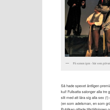
På scenen igen - här som gräva
Så hade spexet äntligen premiär,
kul! Fullsatta salonger alla tr
slit med att lära sig alla sex (
(en som adelsman, en som gräv
Publiken gillade tillställningen 