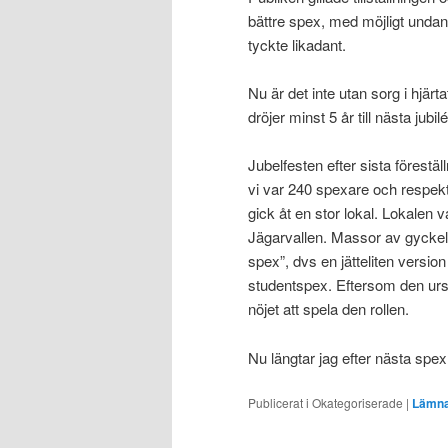
bättre spex, med möjligt undan
tyckte likadant.
Nu är det inte utan sorg i hjär
dröjer minst 5 år till nästa jub
Jubelfesten efter sista förestäl
vi var 240 spexare och respekti
gick åt en stor lokal. Lokalen 
Jägarvallen. Massor av gyckel bl
spex”, dvs en jätteliten versio
studentspex. Eftersom den ursp
nöjet att spela den rollen.
Nu längtar jag efter nästa spex
Publicerat i
Okategoriserade
|
Lämna