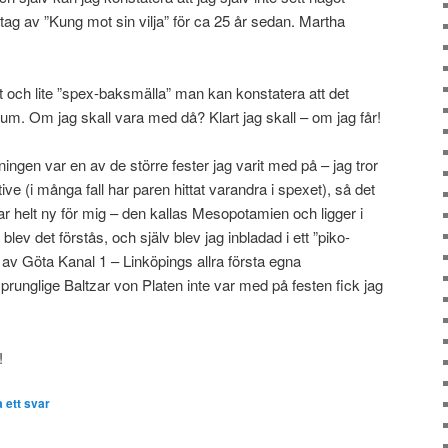
tag av ”Kung mot sin vilja” för ca 25 år sedan. Martha
tat och lite ”spex-baksmälla” man kan konstatera att det
iléum. Om jag skall vara med då? Klart jag skall – om jag får!
lningen var en av de större fester jag varit med på – jag tror
ve (i många fall har paren hittat varandra i spexet), så det
var helt ny för mig – den kallas Mesopotamien och ligger i
ev det förstås, och själv blev jag inbladad i ett ”piko-
n av Göta Kanal 1 – Linköpings allra första egna
runglige Baltzar von Platen inte var med på festen fick jag
!
 ett svar