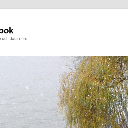
bok
e och data-nörd