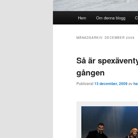
Huvudmeny
Hem
Om denna blogg
C
MÅNADSARKIV:
DECEMBER 2009
Så är spexäventy
gången
Publicerat
13 december, 2009
av
ha