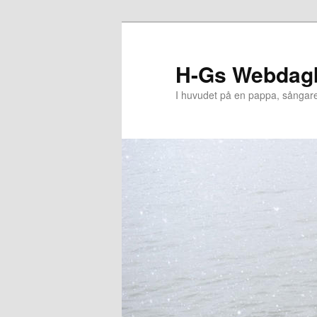
Hoppa
Hoppa
till
till
primärt
sekundärt
H-Gs Webdag
innehåll
innehåll
I huvudet på en pappa, sångar