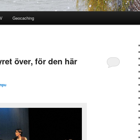
V
Geocaching
ret över, för den här
npu