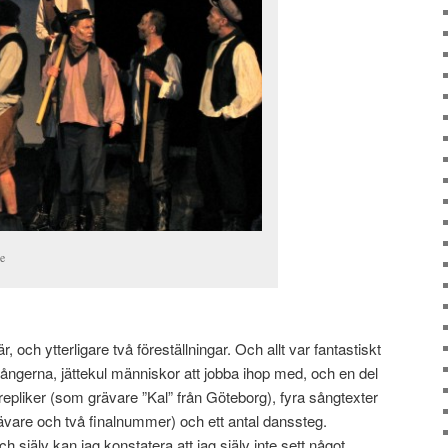
re
 och ytterligare två föreställningar. Och allt var fantastiskt
e gångerna, jättekul människor att jobba ihop med, och en del
!) repliker (som grävare ”Kal” från Göteborg), fyra sångtexter
are och två finalnummer) och ett antal danssteg.
och själv kan jag konstatera att jag själv inte sett något