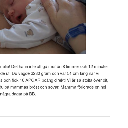
Amelie! Det hann inte att gå mer än 8 timmer och 12 minuter
ittade ut. Du vägde 3280 gram och var 51 cm lång när vi
tös och fick 10 APGAR poäng direkt! Vi är så stolta över dit,
r du på mammas bröst och sovar. Mamma förlorade en hel
g några dagar på BB.