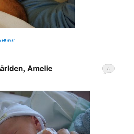
 ett svar
ärlden, Amelie
3