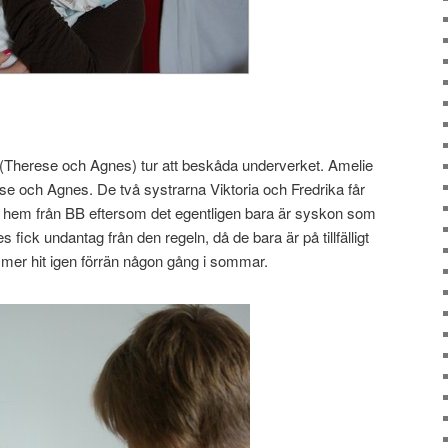
 (Therese och Agnes) tur att beskåda underverket. Amelie
ese och Agnes. De två systrarna Viktoria och Fredrika får
mmer hem från BB eftersom det egentligen bara är syskon som
 fick undantag från den regeln, då de bara är på tillfälligt
mmer hit igen förrän någon gång i sommar.