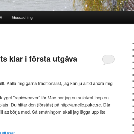
V
Geocaching
s klar i första utgåva
llt. Kalla mig gärna traditionalist, jag kan ju alltid ändra mig
tyget "rapidweaver" för Mac har jag nu snickrat ihop en
ats. Du hittar den (förstås) på http://amelie.puke.se. Där
till att börja med. Så småningom skall jag lägga upp lite
 ett svar