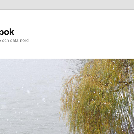
bok
e och data-nörd