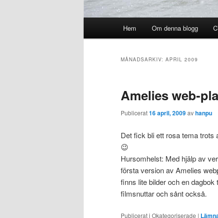
Huvudmeny
Hem
Om denna blogg
C
MÅNADSARKIV:
APRIL 2009
Amelies web-plat
Publicerat
16 april, 2009
av
hanpu
Det fick bli ett rosa tema trots a
😉
Hursomhelst: Med hjälp av verk
första version av Amelies webpl
finns lite bilder och en dagbok 
filmsnuttar och sånt också.
Publicerat i
Okategoriserade
|
Lämna