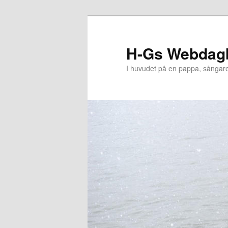
Hoppa
Hoppa
till
till
primärt
sekundärt
H-Gs Webdag
innehåll
innehåll
I huvudet på en pappa, sångar