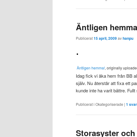
Äntligen hemma
Publicerat
15 april, 2009
av
hanpu
Äntligen hemma!
, originally upload
Idag fick vi åka hem från BB all
själv. Nu återstår att fixa ett p
kunde inte ha varit bättre. Full
Publicerat i
Okategoriserade
|
1
svar
Storasyster och