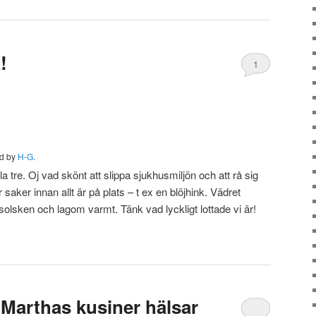
!
1
ed by
H-G
.
a tre. Oj vad skönt att slippa sjukhusmiljön och att rå sig
ar saker innan allt är på plats – t ex en blöjhink. Vädret
t solsken och lagom varmt. Tänk vad lyckligt lottade vi är!
 Marthas kusiner hälsar