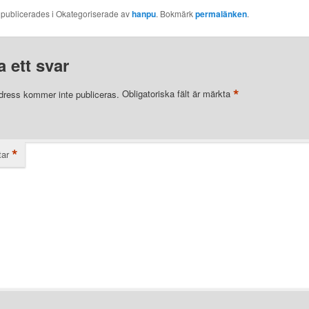
 publicerades i Okategoriserade av
hanpu
. Bokmärk
permalänken
.
 ett svar
*
dress kommer inte publiceras.
Obligatoriska fält är märkta
*
ar