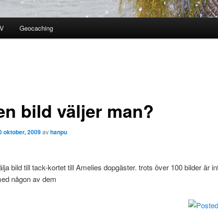
V
Geocaching
en bild väljer man?
0 oktober, 2009
av
hanpu
älja bild till tack-kortet till Amelies dopgäster. trots över 100 bilder är 
 med någon av dem