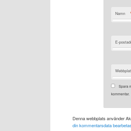
Namn
E-postad
Webbpla
Spara m
kommentar.
Denna webbplats använder Aki
din kommentarsdata bearbeta