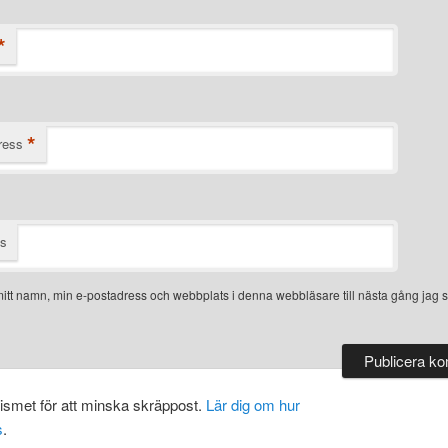
*
*
ress
ts
itt namn, min e-postadress och webbplats i denna webbläsare till nästa gång jag s
smet för att minska skräppost.
Lär dig om hur
s
.