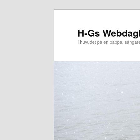
Hoppa
till
primärt
H-Gs Webdag
innehåll
I huvudet på en pappa, sångar