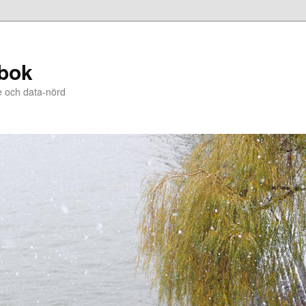
bok
e och data-nörd