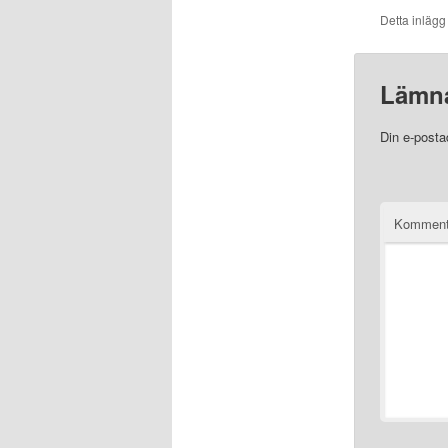
Detta inlägg
Lämna
Din e-posta
Komment