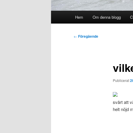
Huvudmeny
Hem
Om denna blogg
C
Inläggsnavigering
←
Föregående
vilk
Publicerat
2
svårt att v
helt nöjd