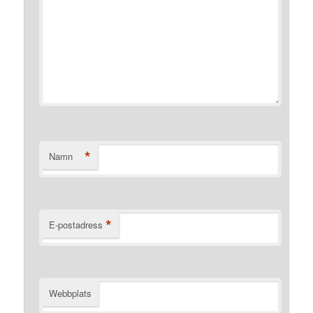
*
Namn
*
E-postadress
Webbplats