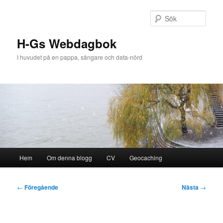
Hoppa
till
Sök
primärt
innehåll
H-Gs Webdagbok
I huvudet på en pappa, sångare och data-nörd
Huvudmeny
Hem
Om denna blogg
CV
Geocaching
Inläggsnavigering
←
Föregående
Nästa
→