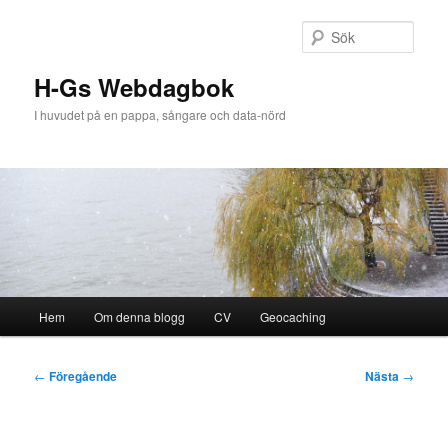
Hoppa
till
Sök
primärt
innehåll
H-Gs Webdagbok
I huvudet på en pappa, sångare och data-nörd
Huvudmeny
Hem
Om denna blogg
CV
Geocaching
Inläggsnavigering
←
Föregående
Nästa
→