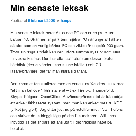
Min senaste leksak
Publicerat
6 februari, 2008
av
hanpu
Min senaste leksak heter Asus eee PC och är en pytteliten
bärbar PC. Skärmen är på 7 tum, själva PCn är ungefär hälften
så stor som en vanlig bärbar PC och vikten är ungefär 900 gram.
Trots sin ringa storlek kan den utföra samma sysslor som sina
fullvuxna kusiner. Den har alla faciliteter som dessa förutom
hårddisk (den använder flash-minne istället) och CD-
läsare/brännare (det får man klara sig utan).
Den kommer förinstallerad med en variant av Xandros Linux med
"allt man behöver" förinstallerat – t ex Firefox, Thunderbird,
Skype, Pidgeon, OpenOffice. Användargränssnittet är från början
ett enkelt flikbaserat system, men man kan enkelt byta till KDE
(vilket jag gjort). Jag sitter just nu på hotellrummet i Val Thorens
och skriver detta blogginlägg på den lilla rackaren. Wifi finns
inbyggd så det är bara att ansluta till det trådlösa nätet på
hotellet.