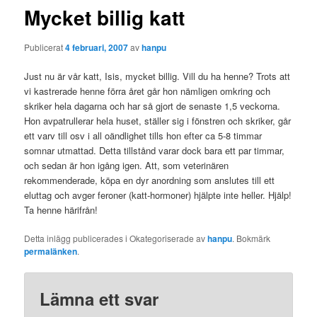
Mycket billig katt
Publicerat
4 februari, 2007
av
hanpu
Just nu är vår katt, Isis, mycket billig. Vill du ha henne? Trots att
vi kastrerade henne förra året går hon nämligen omkring och
skriker hela dagarna och har så gjort de senaste 1,5 veckorna.
Hon avpatrullerar hela huset, ställer sig i fönstren och skriker, går
ett varv till osv i all oändlighet tills hon efter ca 5-8 timmar
somnar utmattad. Detta tillstånd varar dock bara ett par timmar,
och sedan är hon igång igen. Att, som veterinären
rekommenderade, köpa en dyr anordning som anslutes till ett
eluttag och avger feroner (katt-hormoner) hjälpte inte heller. Hjälp!
Ta henne härifrån!
Detta inlägg publicerades i Okategoriserade av
hanpu
. Bokmärk
permalänken
.
Lämna ett svar