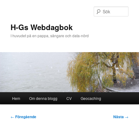
Hoppa
till
Sök
primärt
innehåll
H-Gs Webdagbok
I huvudet på en pappa, sångare och data-nörd
Huvudmeny
Hem
Om denna blogg
CV
Geocaching
Inläggsnavigering
←
Föregående
Nästa
→