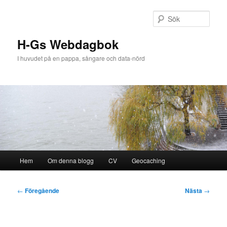
Hoppa
till
Sök
primärt
innehåll
H-Gs Webdagbok
I huvudet på en pappa, sångare och data-nörd
Huvudmeny
Hem
Om denna blogg
CV
Geocaching
Inläggsnavigering
←
Föregående
Nästa
→