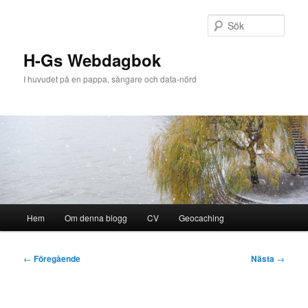
Hoppa
till
Sök
primärt
innehåll
H-Gs Webdagbok
I huvudet på en pappa, sångare och data-nörd
Huvudmeny
Hem
Om denna blogg
CV
Geocaching
Inläggsnavigering
←
Föregående
Nästa
→