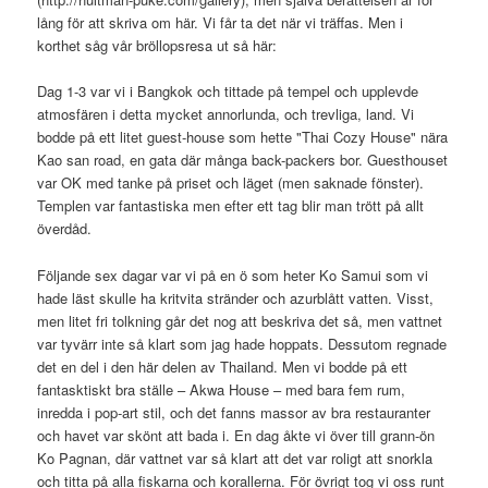
lång för att skriva om här. Vi får ta det när vi träffas. Men i
korthet såg vår bröllopsresa ut så här:
Dag 1-3 var vi i Bangkok och tittade på tempel och upplevde
atmosfären i detta mycket annorlunda, och trevliga, land. Vi
bodde på ett litet guest-house som hette "Thai Cozy House" nära
Kao san road, en gata där många back-packers bor. Guesthouset
var OK med tanke på priset och läget (men saknade fönster).
Templen var fantastiska men efter ett tag blir man trött på allt
överdåd.
Följande sex dagar var vi på en ö som heter Ko Samui som vi
hade läst skulle ha kritvita stränder och azurblått vatten. Visst,
men litet fri tolkning går det nog att beskriva det så, men vattnet
var tyvärr inte så klart som jag hade hoppats. Dessutom regnade
det en del i den här delen av Thailand. Men vi bodde på ett
fantasktiskt bra ställe – Akwa House – med bara fem rum,
inredda i pop-art stil, och det fanns massor av bra restauranter
och havet var skönt att bada i. En dag åkte vi över till grann-ön
Ko Pagnan, där vattnet var så klart att det var roligt att snorkla
och titta på alla fiskarna och korallerna. För övrigt tog vi oss runt