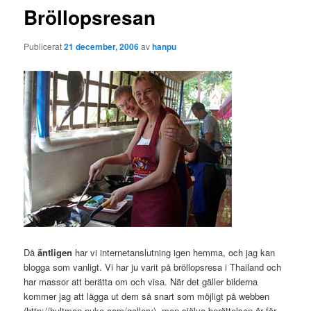
Bröllopsresan
Publicerat
21 december, 2006
av
hanpu
Då
äntligen
har vi internetanslutning igen hemma, och jag kan
blogga som vanligt. Vi har ju varit på bröllopsresa i Thailand och
har massor att berätta om och visa. När det gäller bilderna
kommer jag att lägga ut dem så snart som möjligt på webben
(http://hultman-puke.com/gallery), men själva berättelsen är för