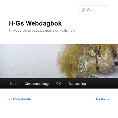
Hoppa
till
Sök
primärt
innehåll
H-Gs Webdagbok
I huvudet på en pappa, sångare och data-nörd
Huvudmeny
Hem
Om denna blogg
CV
Geocaching
Inläggsnavigering
←
Föregående
Nästa
→