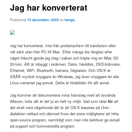
Jag har konverterat
Publicerat
15 december, 2005
av
hanpu
Jag har konverterat. Inte från protestantism till katolisism eller
nåt sånt utan från PC till Mac. Efter många års längtan efter
något fräscht gjorde jag slag i saken och köpte mig en iMac G5
20-tum. Allt är inbyggt i skärmen: Dator, hårddisk, DVD-brännare,
Ethernet, WiFi, Bluetooth, kamera, högtalare. Och OS/X är
SÅÅÅ mycket snyggare än Windows, jag även snyggare än alla
Linux-varianter jag provat. Detta är förebilden för allt annat.
Jag kommer att dokumentera mina framsteg med att använda
iMacen; trots allt är det ju en helt ny miljö. Vad som talar
för
att
det skall vara någorlunda lätt är att OS/X baseras på Unix-
dialekten netbsd och därmed finns det stora möjligheter att hitta
open-source program, samtidigt som man inte behöver ge avkall
på support och kommersiella program.