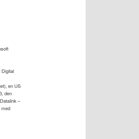
osoft
Digital
get), en US
3, den
Datalink –
r med