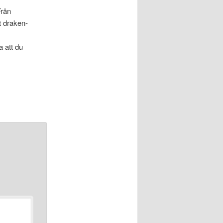
Från
tt draken-
a att du