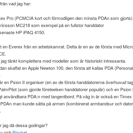
från vad jag har:
ex Pro (PCMCIA kort och förmodligen den minsta PDAn som gjorts)
ricsson MC218 som exempel på en fullstor handdator
senaste HP iPAQ 4150.
tt en Everex från en arbetskamrat. Detta är en av de första med Micr
CE.
jag tänkt komplettera med modeller som är historiskt intressanta.
dan skaffat en Apple Newton 100, den första att kallas PDA (Personal 
.
är en Psion II organiser (en av de första handdatorerna överhuvud ta
almPilot (som gjorde företeelsen handdatorer populär) och en Psion 
tigt användbara PDA:n med tangentbord. På väg in är också en Timex 
a PDAn man kunde sätta på armen (kombinerat armbandsur och dato
.
r jag då dessa godingar?
ay
och
Blocket
.