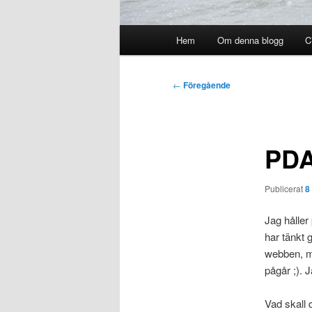
Huvudmeny
Hem
Om denna blogg
C
Inläggsnavigering
←
Föregående
PDA
Publicerat
8
Jag håller
har tänkt 
webben, m
pågår ;). 
Vad skall 