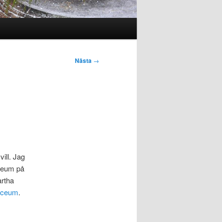
Nästa
→
vill. Jag
useum på
rtha
tceum
.