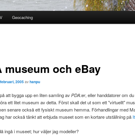
V
Geocaching
 museum och eBay
 februari, 2005
av
hanpu
 på att bygga upp en liten samling av
PDA:er
, eller handdatorer om du 
göra ett litet museum av detta. Först skall det ut som ett "virtuellt" m
en senare också ett fysiskt museum hemma. Förhandlingar med Ma
Jag har också tänkt att erbjuda museet som en kortare utställning på
I
då ingå i museet; hur väljer jag modeller?