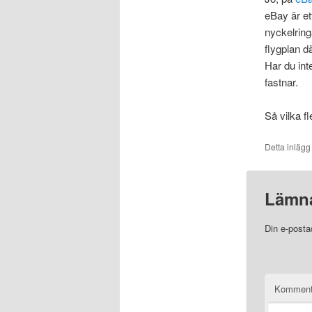
eBay är ett
nyckelringa
flygplan d
Har du int
fastnar.
Så vilka f
Detta inlägg
Lämna
Din e-posta
Komment