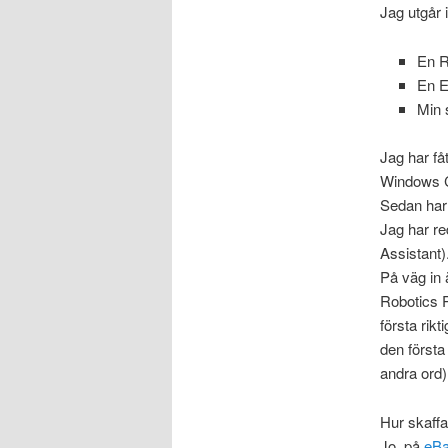
Jag utgår i
En R
En E
Min 
Jag har få
Windows 
Sedan har 
Jag har re
Assistant)
På väg in 
Robotics P
första rik
den först
andra ord)
Hur skaffa
Jo, på
eB