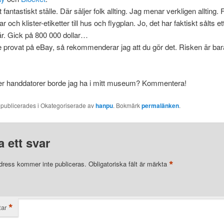
 fantastiskt ställe. Där säljer folk allting. Jag menar verkligen allting. 
r och klister-etiketter till hus och flygplan. Jo, det har faktiskt sålts e
är. Gick på 800 000 dollar…
e provat på eBay, så rekommenderar jag att du gör det. Risken är bar
ler handdatorer borde jag ha i mitt museum? Kommentera!
 publicerades i Okategoriserade av
hanpu
. Bokmärk
permalänken
.
 ett svar
*
dress kommer inte publiceras.
Obligatoriska fält är märkta
*
ar