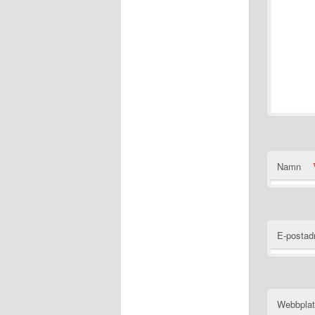
Namn
E-postad
Webbpla