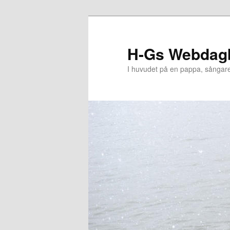
Hoppa
till
primärt
H-Gs Webdag
innehåll
I huvudet på en pappa, sångar