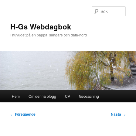
Hoppa
till
Sök
primärt
innehåll
H-Gs Webdagbok
I huvudet på en pappa, sångare och data-nörd
Huvudmeny
Hem
Om denna blogg
CV
Geocaching
Inläggsnavigering
←
Föregående
Nästa
→