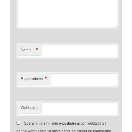
*
Namn
*
E-postadress
Webbplats
Spara mitt namn, min e-postadress och webbplats i
denna webbläsare till nästa gång jag skriver en kommentar.