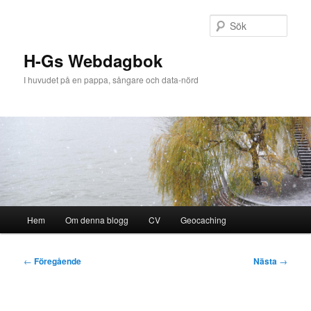
Hoppa
till
Sök
primärt
innehåll
H-Gs Webdagbok
I huvudet på en pappa, sångare och data-nörd
Huvudmeny
Hem
Om denna blogg
CV
Geocaching
Inläggsnavigering
←
Föregående
Nästa
→