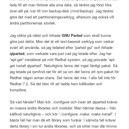
leda till att man förlorar alla sina data, så tänkte jag först föra
över allt på
/var
till min backup-disk (
/mnt/backup
). Jag tänkte
göra det med ett partitioneringsverktyg, eftersom jag också vill
ändra partitionernas storlek.
Jag sökte på nätet och hittade
GNU Parted
som skall kunna
göra just detta. Men det är ett text-baserat verktyg som verkar
svårt att använda, så jag ledated efter ”parted gui” och hittade
qtparted
, som verkade vara just vad jag letade efter. Jag har
”apt-get” installerat på mitt Redhat system, så jag provade ”apt-
get install qtparted”. Naturligtvis fanns det inget färdigt paket. Så
jag letade på rpmfind.net för att se om det fanns ett rpm-paket för
Redhat någon annan stans. Det fanns det inte. I alla fall inte för
Redhat 7.2. Så det blev till att ladda hem källkoden och
kompilera.
Så vad händer? Man kör
./configure
och inser att qtparted kräver
en massa andra libraries och moduler. Man hämtar dessa – från
källkod naturligtvis – och kör ”
./configure; make; make install
”. I
bästa fall har man då ett library som funkar. I sämsta fall kräver
detta library i sin tur andra libraries, och så sitter man där timme