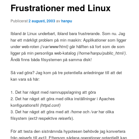
Frustrationer med Linux
Publicerat
2 augusti, 2003
av
hanpu
Ibland är Linux underbart, ibland bara frustrerande. Som nu. Jag
har ett märkligt problem på min maskin: Applikationer som ligger
under web-roten
(/var/www/html)
går hälften så fort som de som
ligger på min personliga web-katalog
(/home/hanpu/public_html/)
.
Ändå finns båda filsystemen på samma disk!
Så vad göra? Jag kom på tre potentiella anledningar till att det
kan vara så här:
1. Det har något med namnuppslagning att göra
2. Det har något att göra med olika inställningar i Apaches
konfigurationsfil
(httpd.conf)
3. Det har något att göra med att
/home
och
/var
har olika
filsystem (
ext3
respektive
reiserfs
).
För att testa den sistnämnda hypotesen behövde jag konvertera
från
reiserfs
till
ext3
. Eftersom sådana operationer potentiellt kan